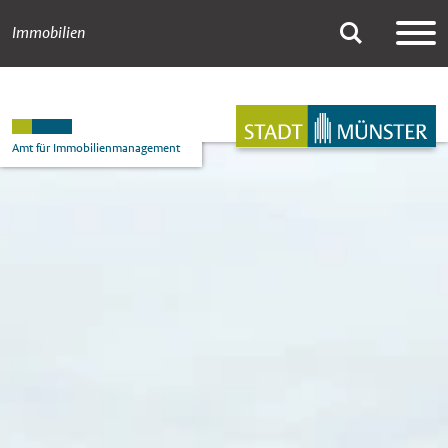
Immobilien
701_Theresienschu
Suche
Hauptnavigation
Inhalt
Amt für Immobilienmanagement