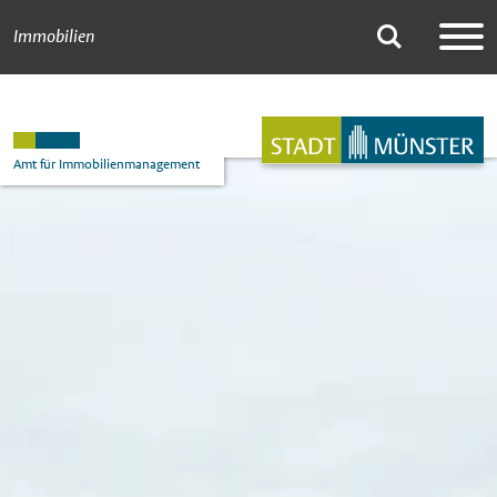
Immobilien
936_Stadthaus_3
Suche
Hauptnavigation
Inhalt
Amt für Immobilienmanagement