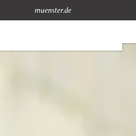
muenster.de
Oberbürgermeist
Suche
Hauptnavigation
Inhalt