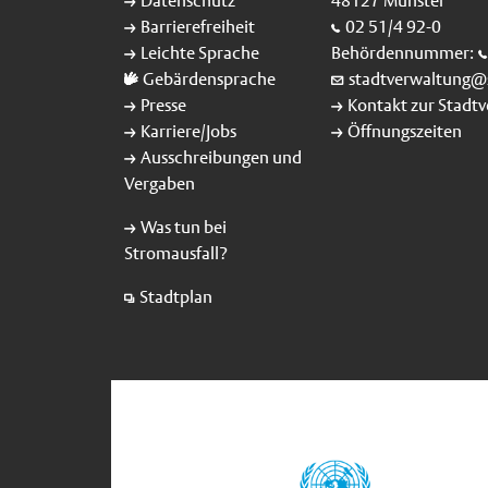
Datenschutz
48127 Münster
Barrierefreiheit
02 51/4 92-0
Leichte Sprache
Behördennummer:
Gebärdensprache
stadtverwaltung@
Presse
Kontakt zur Stadt
Karriere/Jobs
Öffnungszeiten
Ausschreibungen und
Vergaben
Was tun bei
Stromausfall?
Stadtplan