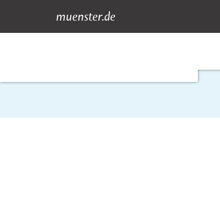
muenster.de
Gewerbe
Suche
Hauptnavigation
Inhalt