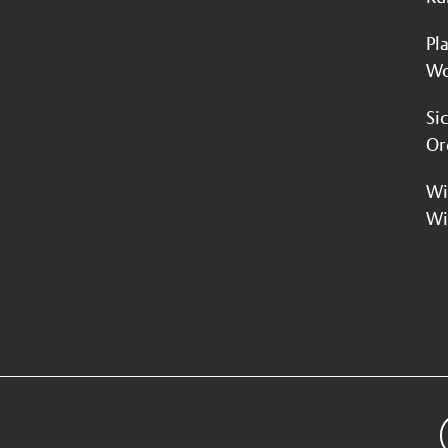
Pl
Wo
Si
Or
Wi
Wi