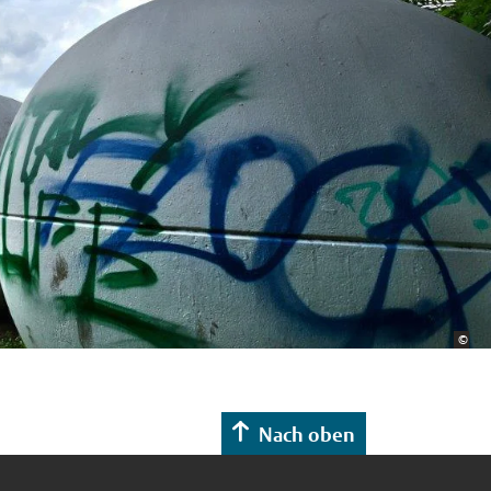
Bild
©
Sta
Nach oben