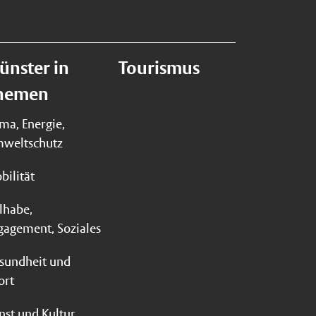
ünster in
Tourismus
hemen
ima, Energie,
weltschutz
bilität
ilhabe,
gagement, Soziales
sundheit und
ort
nst und Kultur