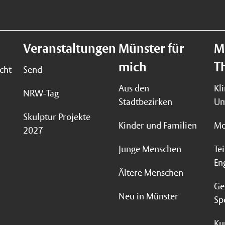
Veranstaltungen
Münster für
M
mich
T
cht
Send
Aus den
Kl
NRW-Tag
Stadtbezirken
Um
Skulptur Projekte
Kinder und Familien
Mo
2027
Junge Menschen
Te
En
Ältere Menschen
Ge
Neu in Münster
Sp
Ku