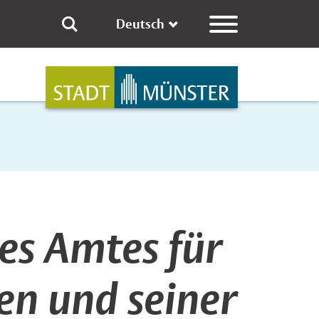
Deutsch
milien und seine 
des Amtes für
en und seiner