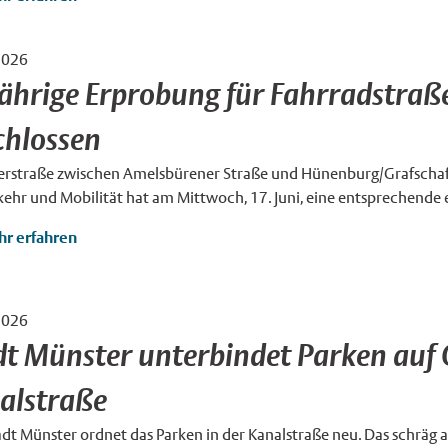
2026
×
jährige Erprobung für Fahrradstraße
chlossen
erstraße zwischen Amelsbürener Straße und Hünenburg/Grafschaft
kehr und Mobilität hat am Mittwoch, 17. Juni, eine entsprechende 
r erfahren
2026
/ Patrick Schulte
×
dt Münster unterbindet Parken auf
alstraße
dt Münster ordnet das Parken in der Kanalstraße neu. Das schräg 