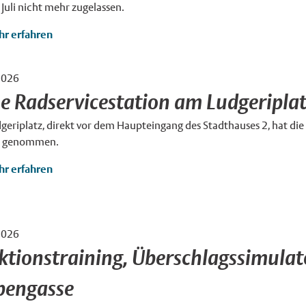
Juli nicht mehr zugelassen.
r erfahren
2026
/ Roski
×
e Radservicestation am Ludgeripla
eriplatz, direkt vor dem Haupteingang des Stadthauses 2, hat die
b genommen.
r erfahren
2026
t Minden-Lübbecke
×
ktionstraining, Überschlagssimulato
bengasse