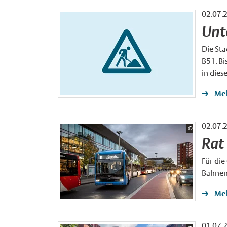
02.07.
Unt
Die Sta
B51. Bi
in dies
Meh
02.07.
Bildrechte:
©
Stadtwerke Mü
Rat
Für die
Bahnen
Meh
01.07.