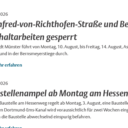
2026
×
fred-von-Richthofen-Straße und B
haltarbeiten gesperrt
dt Münster führt von Montag, 10. August, bis Freitag, 14. August, 
und in der Bernsmeyerstiege durch.
r erfahren
2026
stellenampel ab Montag am Hesse
Baustelle am Hessenweg regelt ab Montag, 3. August, eine Baustel
en Dortmund-Ems-Kanal wird voraussichtlich für zwei Wochen eing
 die Baustelle abwechselnd einspurig befahren.