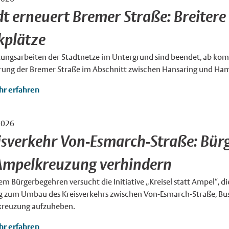
×
dt erneuert Bremer Straße: Breiter
kplätze
itungsarbeiten der Stadtnetze im Untergrund sind beendet, ab ko
rung der Bremer Straße im Abschnitt zwischen Hansaring und Ham
r erfahren
2026
 / MünsterView
×
isverkehr Von-Esmarch-Straße: Bür
Ampelkreuzung verhindern
em Bürgerbegehren versucht die Initiative „Kreisel statt Ampel“, 
g zum Umbau des Kreisverkehrs zwischen Von-Esmarch-Straße, Buss
reuzung aufzuheben.
r erfahren