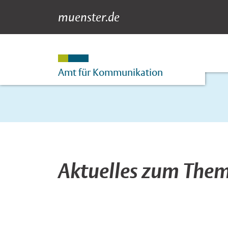
muenster.de
News-Übersicht M
Suche
Hauptnavigation
Inhalt
Amt für Kommunikation
Aktuelles zum Them