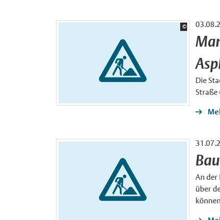
03.08.
Bildrechte:
©
Stadt Münster
Man
Asp
Die Sta
Straße 
Meh
31.07.
Bau
An der 
über d
können