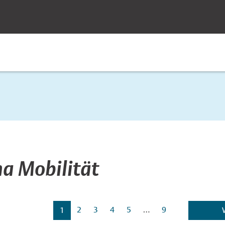
obilität
a Mobilität
2
3
4
5
…
9
1