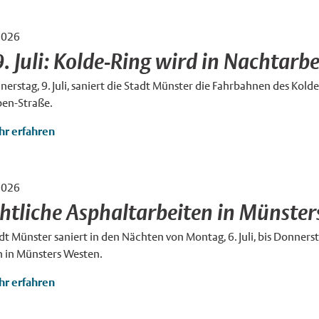
2026
×
. Juli: Kolde-Ring wird in Nachtarbe
erstag, 9. Juli, saniert die Stadt Münster die Fahrbahnen des Kol
ben-Straße.
r erfahren
2026
×
htliche Asphaltarbeiten in Münste
dt Münster saniert in den Nächten von Montag, 6. Juli, bis Donnerst
n in Münsters Westen.
r erfahren