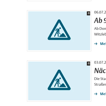
06.07.
Bildrechte:
©
Stadt Münster
Ab 9
Ab Donn
Witzle
Meh
03.07.
Bildrechte:
©
Stadt Münster
Näc
Die Sta
Straße
Meh