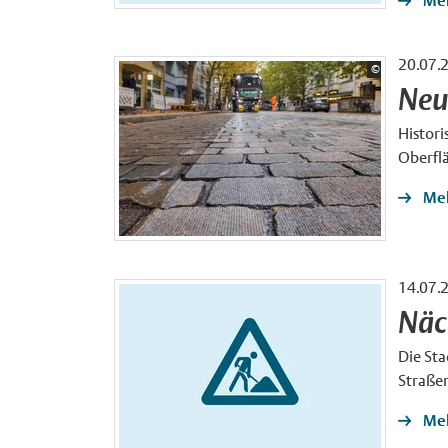
Meh
20.07.
Bildrechte:
©
Fräsdienst E. F
Neu
Histori
Oberfl
Meh
14.07.
Näc
Die Sta
Straßen
Meh