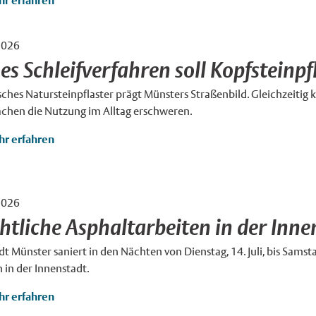
r erfahren
2026
eind
×
es Schleifverfahren soll Kopfsteinp
sches Natursteinpflaster prägt Münsters Straßenbild. Gleichzeiti
ächen die Nutzung im Alltag erschweren.
r erfahren
2026
htliche Asphaltarbeiten in der Inne
dt Münster saniert in den Nächten von Dienstag, 14. Juli, bis Samsta
 in der Innenstadt.
r erfahren