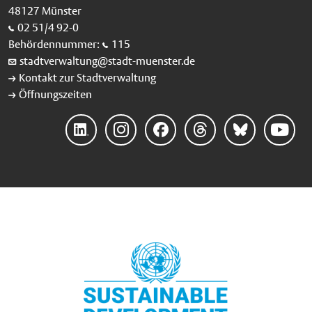
48127 Münster
02 51/4 92-0
Behördennummer:
115
stadtverwaltung@stadt-muenster.de
Kontakt zur Stadtverwaltung
Öffnungszeiten
Linke
Instag
Faceb
Threa
Blues
YouTu
dIn
ram
ook
ds
ky
be