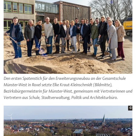
Den ersten Spatenstich für den Erweiterungsneubau an der Gesamtschule
Münster-West in Roxel setzte Elke Kraut-Kleinschmidt (Bildmitte),
Bezirksbürgermeisterin für Münster-West, gemeinsam mit Vertreterinnen und
Vertretern aus Schule, Stadtverwaltung, Politik und Architekturbüro.
Bi
©
St