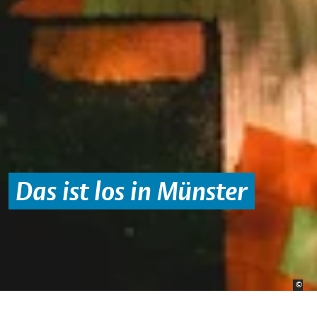
Das ist los in Münster
Bild
©
Jona