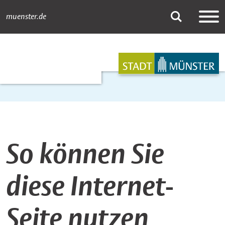
muenster.de
Leichte Sprache: N
Suche
Hauptnavigation
Inhalt
So können Sie
diese Internet-
Seite nutzen