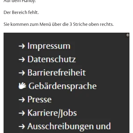
Auf dem Handy:
Der Bereich fehlt.
Sie kommen zum Menü über die 3 Striche oben rechts.
Bi
©
St