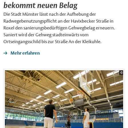
bekommt neuen Belag
Die Stadt Münster lässt nach der Aufhebung der
Radwegebenutzungspflicht an der Havixbecker Straße in
Roxel den sanierungsbedürftigen Gehwegbelag erneuern.
Saniert wird der Gehweg stadteinwärts vom
Ortseingangsschild bis zur Straße An der Kleikuhle.
Mehr erfahren
Bil
©
Sta