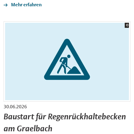
Mehr erfahren
Bil
©
Sta
30.06.2026
Baustart für Regenrückhaltebecken
am Graelbach