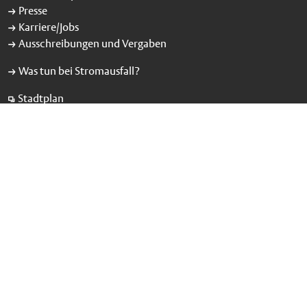
Presse
Karriere/Jobs
Ausschreibungen und Vergaben
Was tun bei Stromausfall?
Stadtplan
Stadt Münster
48127 Münster
02 51/4 92-0
Behördennummer:
115
stadtverwaltung@stadt-muenster.de
Kontakt zur Stadtverwaltung
Öffnungszeiten
LinkedIn
Instagram
Facebook
Threads
Bluesky
YouTube