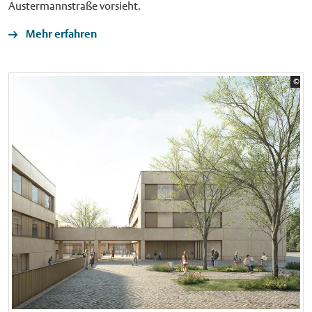
Austermannstraße vorsieht.
Mehr erfahren
Bil
©
PBA