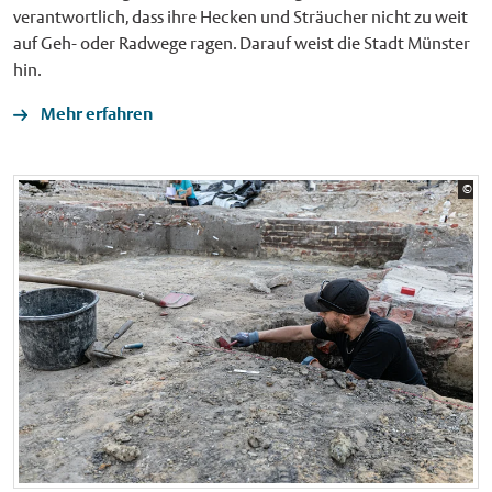
verantwortlich, dass ihre Hecken und Sträucher nicht zu weit
auf Geh- oder Radwege ragen. Darauf weist die Stadt Münster
hin.
Mehr erfahren
Bil
©
Sta