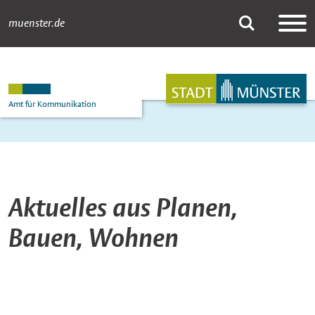
muenster.de
News-Übersicht Pl
Suche
Hauptnavigation
Inhalt
Amt für Kommunikation
Aktuelles aus Planen,
Bauen, Wohnen