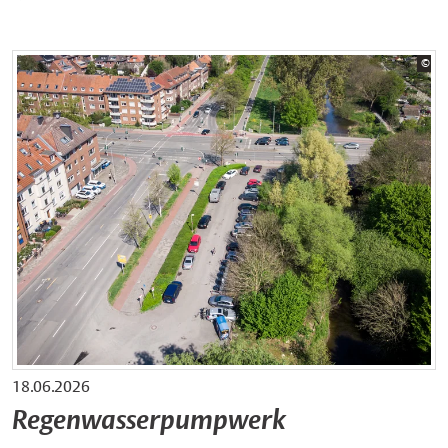
Bil
©
Sta
18.06.2026
Regenwasserpumpwerk