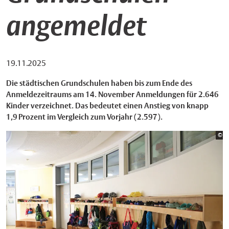
angemeldet
19.11.2025
Die städtischen Grundschulen haben bis zum Ende des
Anmeldezeitraums am 14. November Anmeldungen für 2.646
Kinder verzeichnet. Das bedeutet einen Anstieg von knapp
1,9 Prozent im Vergleich zum Vorjahr (2.597).
Bi
©
St