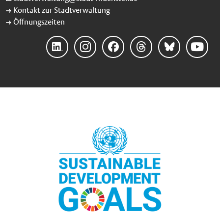
Kontakt zur Stadtverwaltung
Öffnungszeiten
Linke
Instag
Faceb
Threa
Blues
YouTu
dIn
ram
ook
ds
ky
be