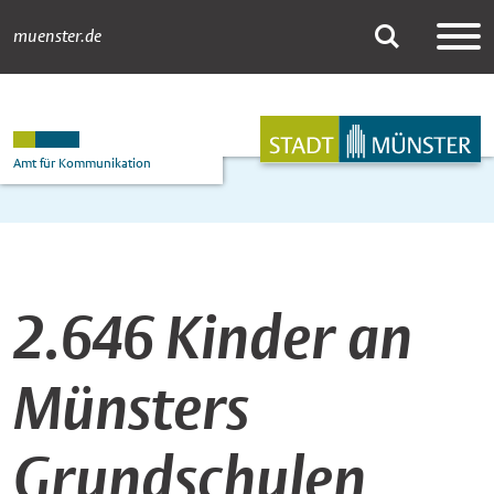
muenster.de
Newsdetail
Suche
Hauptnavigation
Inhalt
Amt für Kommunikation
2.646 Kinder an
Münsters
Grundschulen