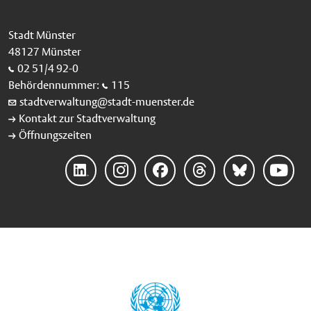
Stadt Münster
48127 Münster
02 51/4 92-0
Behördennummer:
115
stadtverwaltung@stadt-muenster.de
Kontakt zur Stadtverwaltung
Öffnungszeiten
Linke
Instag
Faceb
Threa
Blues
YouTu
dIn
ram
ook
ds
ky
be