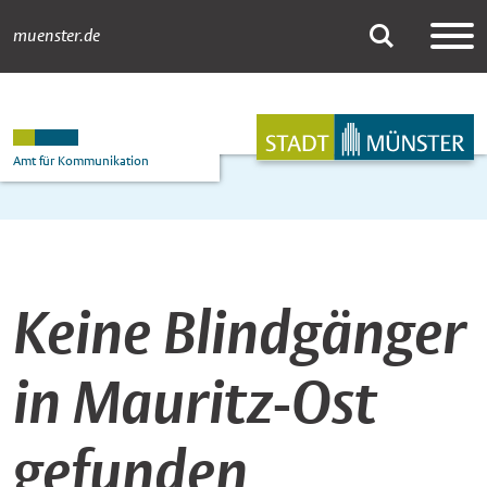
muenster.de
Newsdetail
Suche
Hauptnavigation
Inhalt
Amt für Kommunikation
Keine Blindgänger
in Mauritz-Ost
gefunden