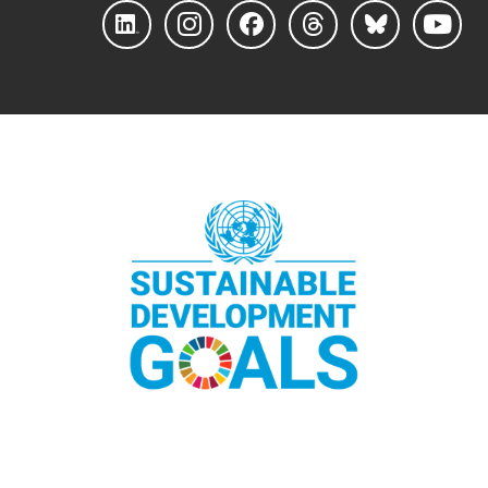
Linke
Instag
Faceb
Threa
Blues
YouTu
dIn
ram
ook
ds
ky
be