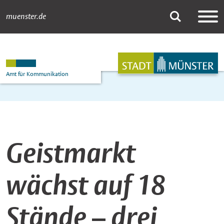
muenster.de
Newsdetail
Suche
Hauptnavigation
Inhalt
Amt für Kommunikation
Geistmarkt
wächst auf 18
Stände – drei