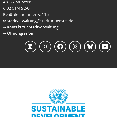
48127 Münster
02 51/4 92-0
Behördennummer:
115
stadtverwaltung@stadt-muenster.de
Kontakt zur Stadtverwaltung
Öffnungszeiten
Linke
Instag
Faceb
Threa
Blues
YouTu
dIn
ram
ook
ds
ky
be