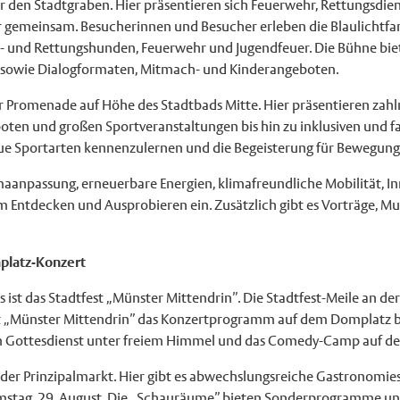
er den Stadtgraben. Hier präsentieren sich Feuerwehr, Rettungsdien
gemeinsam. Besucherinnen und Besucher erleben die Blaulichtfam
st- und Rettungshunden, Feuerwehr und Jugendfeuer. Die Bühne bi
g sowie Dialogformaten, Mitmach- und Kinderangeboten.
r Promenade auf Höhe des Stadtbads Mitte. Hier präsentieren zahl
geboten und großen Sportveranstaltungen bis hin zu inklusiven un
e Sportarten kennenzulernen und die Begeisterung für Bewegung d
aanpassung, erneuerbare Energien, klimafreundliche Mobilität, I
Entdecken und Ausprobieren ein. Zusätzlich gibt es Vorträge, 
platz-Konzert
 ist das Stadtfest „Münster Mittendrin”. Die Stadtfest-Meile an der
t „Münster Mittendrin” das Konzertprogramm auf dem Domplatz b
ein Gottesdienst unter freiem Himmel und das Comedy-Camp auf d
 der Prinzipalmarkt. Hier gibt es abwechslungsreiche Gastronomi
amstag, 29. August. Die „Schauräume” bieten Sonderprogramme u