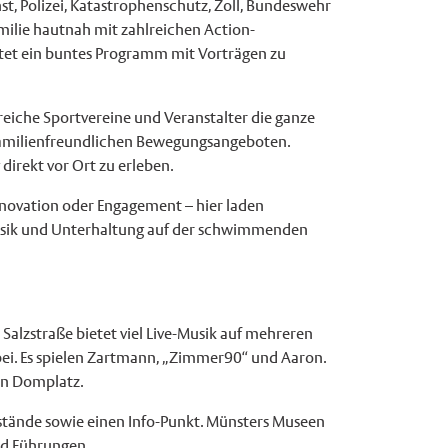
st, Polizei, Katastrophenschutz, Zoll, Bundeswehr
ilie hautnah mit zahlreichen Action-
etet ein buntes Programm mit Vorträgen zu
reiche Sportvereine und Veranstalter die ganze
d familienfreundlichen Bewegungsangeboten.
irekt vor Ort zu erleben.
nnovation oder Engagement – hier laden
Musik und Unterhaltung auf der schwimmenden
 Salzstraße bietet viel Live-Musik auf mehreren
ei. Es spielen Zartmann, „Zimmer90“ und Aaron.
en Domplatz.
estände sowie einen Info-Punkt. Münsters Museen
nd Führungen.