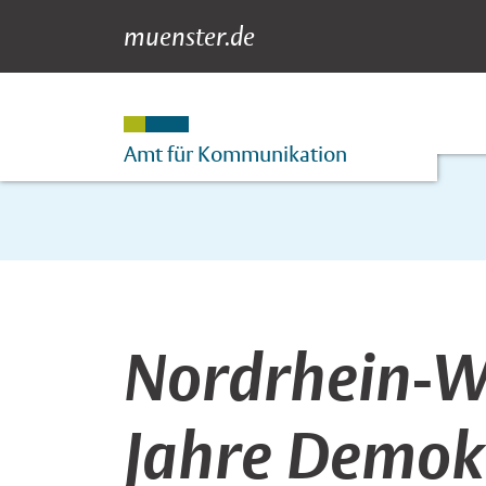
muenster.de
Newsdetail
Suche
Hauptnavigation
Inhalt
Amt für Kommunikation
Nordrhein-We
Jahre Demokr