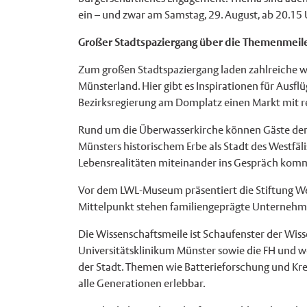
ein – und zwar am Samstag, 29. August, ab 20.15 
Großer Stadtspaziergang über die Themenmeil
Zum großen Stadtspaziergang laden zahlreiche w
Münsterland. Hier gibt es Inspirationen für Ausfl
Bezirksregierung am Domplatz einen Markt mit re
Rund um die Überwasserkirche können Gäste der Me
Münsters historischem Erbe als Stadt des Westfä
Lebensrealitäten miteinander ins Gespräch kom
Vor dem LWL-Museum präsentiert die Stiftung West
Mittelpunkt stehen familiengeprägte Unternehme
Die Wissenschaftsmeile ist Schaufenster der Wiss
Universitätsklinikum Münster sowie die FH und we
der Stadt. Themen wie Batterieforschung und Krei
alle Generationen erlebbar.