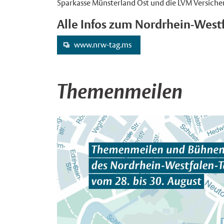
Sparkasse Münsterland Ost und die LVM Versiche
Alle Infos zum Nordrhein-Westf
www.nrw-tag.ms
Themenmeilen