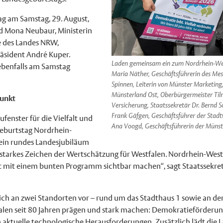
Tag am Samstag, 29. August,
nd Mona Neubaur, Ministerin
ie des Landes NRW,
äsident André Kuper.
Laden gemeinsam ein zum Nordrhein-Westf
ebenfalls am Samstag
Maria Näther, Geschäftsführerin des Me
Spinnen, Leiterin von Münster Marketing,
Münsterland Ost, Oberbürgermeister Til
punkt
Versicherung, Staatssekretär Dr. Bernd S
Frank Gäfgen, Geschäftsführer der Stadt
fenster für die Vielfalt und
Ana Voogd, Geschäftsführerin der Müns
Geburtstag Nordrhein-
 ein rundes Landesjubiläum
starkes Zeichen der Wertschätzung für Westfalen. Nordrhein-Westfa
t mit einem bunten Programm sichtbar machen“, sagt Staatssekretä
ich an zwei Standorten vor – rund um das Stadthaus 1 sowie an der
len seit 80 Jahren prägen und stark machen: Demokratieförderung
 aktuelle technologische Herausforderungen. Zusätzlich lädt di