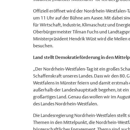
Offiziell eröffnet wird der Nordrhein-Westfalen-
um 11 Uhr auf der Bühne am Aasee. Mit dabei si
für Wirtschaft, Industrie, Klimaschutz und Energ
Oberbürgermeister Tilman Fuchs und Landtagspr
Ministerpräsident Hendrik Wüst wird die Meilen 
besuchen.
Land stellt Demokratieförderung in den Mittel
„Der Nordrhein-Westfalen-Tag ist ein großes Schau
Schaffenskraft unseres Landes. Dass wir den 80. 
Westfalens in Münster feiern und damit erstmals
außerhalb der Landeshauptstadt begehen, ist ein 
großartiges Land. Genau das wollen wir im Augus
des Landes Nordrhein-Westfalen.
Die Landesregierung Nordrhein-Westfalen stellt s
Themen in den Mittelpunkt, die Nordrhein-Westfa
bürgerschaftliches Engagement. Thema sind auch