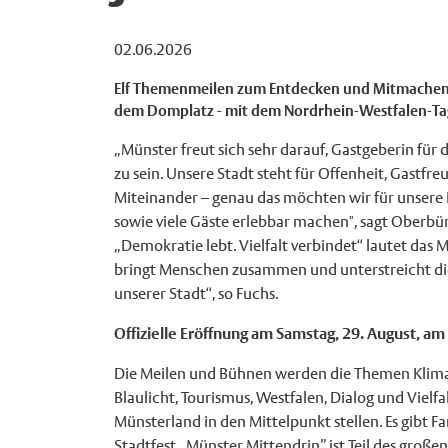
02.06.2026
Elf Themenmeilen zum Entdecken und Mitmachen i
dem Domplatz - mit dem Nordrhein-Westfalen-Tag 
„Münster freut sich sehr darauf, Gastgeberin für
zu sein. Unsere Stadt steht für Offenheit, Gastfre
Miteinander – genau das möchten wir für unsere
sowie viele Gäste erlebbar machen", sagt Oberbü
„Demokratie lebt. Vielfalt verbindet“ lautet das M
bringt Menschen zusammen und unterstreicht d
unserer Stadt“, so Fuchs.
Offizielle Eröffnung am Samstag, 29. August, a
Die Meilen und Bühnen werden die Themen Klima,
Blaulicht, Tourismus, Westfalen, Dialog und Vielf
Münsterland in den Mittelpunkt stellen. Es gibt
Stadtfest „Münster Mittendrin” ist Teil des große