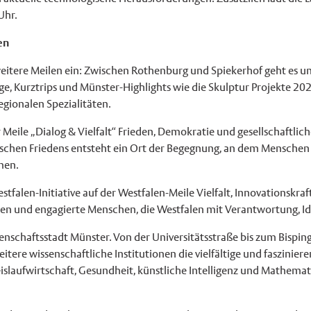
Uhr.
en
eitere Meilen ein: Zwischen Rothenburg und Spiekerhof geht es u
üge, Kurztrips und Münster-Highlights wie die Skulptur Projekte 202
gionalen Spezialitäten.
ile „Dialog & Vielfalt“ Frieden, Demokratie und gesellschaftliche
lischen Friedens entsteht ein Ort der Begegnung, an dem Menschen 
men.
falen-Initiative auf der Westfalen-Meile Vielfalt, Innovationskraf
n und engagierte Menschen, die Westfalen mit Verantwortung, Id
enschaftsstadt Münster. Von der Universitätsstraße bis zum Bispin
itere wissenschaftliche Institutionen die vielfältige und faszini
slaufwirtschaft, Gesundheit, künstliche Intelligenz und Mathemati