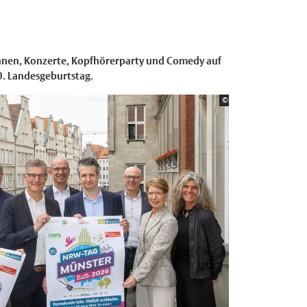
hnen, Konzerte, Kopfhörerparty und Comedy auf
0. Landesgeburtstag.
Bildrechte:
©
Stadt Münster / Münste