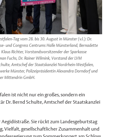
alen-Tag vom 28. bis 30. August in Münster (v.l.): Dr.
sse- und Congress Centrums Halle Münsterland, Bernadette
 Klaus Richter, Vorstandsvorsitzender der Sparkasse
man Fuchs, Dr. Rainer Wilmink, Vorstand der LVM
chulte, Amtschef der Staatskanzlei Nordrhein-Westfalen,
werke Münster, Polizeipräsidentin Alexandra Dorndorf und
ter Mittendrin GmbH.
len ist nicht nur ein großes, sondern ein
r Dr. Bernd Schulte, Amtschef der Staatskanzlei
 Aegidiistraße. Sie rückt zum Landesgeburtstag
, Vielfalt, gesellschaftlicher Zusammenhalt und
e Landesregierung zum Sommerkonzert am Schloss