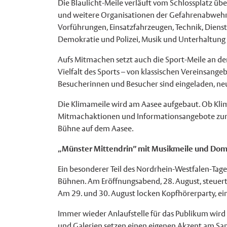
Die Blaulicht-Meile verläuft vom Schlossplatz üb
und weitere Organisationen der Gefahrenabwehr 
Vorführungen, Einsatzfahrzeugen, Technik, Dien
Demokratie und Polizei, Musik und Unterhaltun
Aufs Mitmachen setzt auch die Sport-Meile an de
Vielfalt des Sports – von klassischen Vereinsan
Besucherinnen und Besucher sind eingeladen, neu
Die Klimameile wird am Aasee aufgebaut. Ob Klim
Mitmachaktionen und Informationsangebote zum 
Bühne auf dem Aasee.
„Münster Mittendrin” mit Musikmeile und Dom
Ein besonderer Teil des Nordrhein-Westfalen-Tages
Bühnen. Am Eröffnungsabend, 28. August, steuer
Am 29. und 30. August locken Kopfhörerparty, 
Immer wieder Anlaufstelle für das Publikum wird
und Galerien setzen einen eigenen Akzent am S