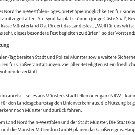
s Nordrhein-Westfalen-Tages, bietet Spielmöglichkeiten für Kinder
tiv mitzugestalten. Am Syndikatplatz können junge Gäste Spaß, Bew
sse Münsterland Ost fördert das Landesfest. „Weil für uns wirtsch
hr, dieses besondere Fest begleiten zu dürfen“, so der Vorstands
ltung
len-Tag bereiten Stadt und Polizei Münster sowie weitere Sicherh
n für Großveranstaltungen. Ziel aller Beteiligten ist ein friedlich
nwohnende verläuft.
hn anreist – sei es aus Münsters Stadtteilen oder ganz NRW – ka
ür den Landesgeburtstag den Linienverkehr aus, die Nutzung ist 
verkehr nach Münster und zurück fahren.
m Land Nordrhein-Westfalen und der Stadt Münster. Die Staatskanz
nd die Münster Mittendrin GmbH planen das Großereignis. Haupts