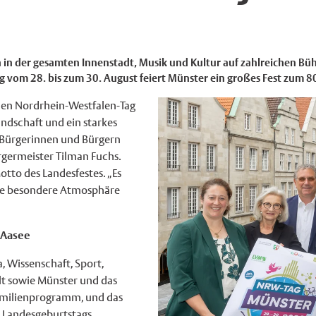
n der gesamten Innenstadt, Musik und Kultur auf zahlreichen Bü
vom 28. bis zum 30. August feiert Münster ein großes Fest zum 8
 den Nordrhein-Westfalen-Tag
undschaft und ein starkes
 Bürgerinnen und Bürgern
rgermeister Tilman Fuchs.
otto des Landesfestes. „Es
ie besondere Atmosphäre
m Aasee
 Wissenschaft, Sport,
alt sowie Münster und das
 Familienprogramm, und das
n Landesgeburtstags.