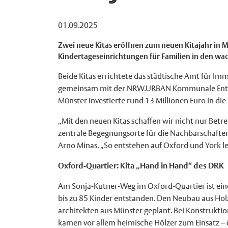
01.09.2025
Zwei neue Kitas eröffnen zum neuen Kitajahr in
Kindertageseinrichtungen für Familien in den w
Beide Kitas errichtete das städtische Amt für 
gemeinsam mit der NRW.URBAN Kommunale Entw
Münster investierte rund 13 Millionen Euro in die 
„Mit den neuen Kitas schaffen wir nicht nur Bet
zentrale Begegnungsorte für die Nachbarschafte
Arno Minas. „So entstehen auf Oxford und York l
Oxford-Quartier: Kita „Hand in Hand“ des DRK
Am Sonja-Kutner-Weg im Oxford-Quartier ist eine
bis zu 85 Kinder entstanden. Den Neubau aus Hol
architekten aus Münster geplant. Bei Konstrukti
kamen vor allem heimische Hölzer zum Einsatz – 