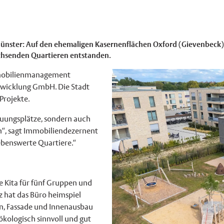
 Münster: Auf den ehemaligen Kasernenflächen Oxford (Gievenbec
achsenden Quartieren entstanden.
Immobilienmanagement
icklung GmbH. Die Stadt
Projekte.
reuungsplätze, sondern auch
n“, sagt Immobiliendezernent
ebenswerte Quartiere.“
 Kita für fünf Gruppen und
z hat das Büro heimspiel
on, Fassade und Innenausbau
ökologisch sinnvoll und gut