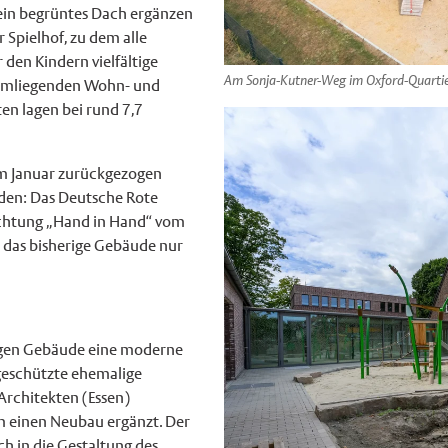
 ein begrüntes Dach ergänzen
 Spielhof, zu dem alle
 den Kindern vielfältige
Am Sonja-Kutner-Weg im Oxford-Quartier 
e umliegenden Wohn- und
en lagen bei rund 7,7
im Januar zurückgezogen
inden: Das Deutsche Rote
richtung „Hand in Hand“ vom
t das bisherige Gebäude nur
tigen Gebäude eine moderne
geschützte ehemalige
Architekten (Essen)
m einen Neubau ergänzt. Der
ch in die Gestaltung des