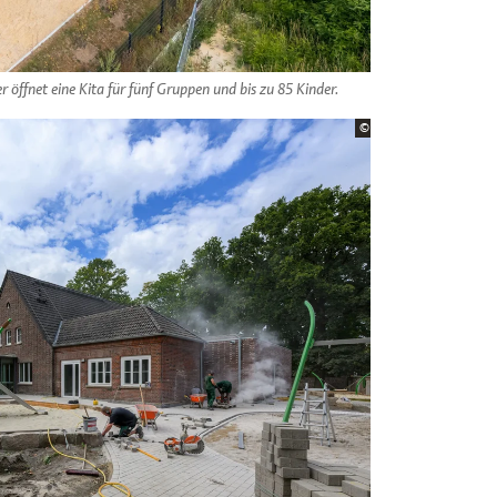
öffnet eine Kita für fünf Gruppen und bis zu 85 Kinder.
Bildrechte:
©
Stadt Münster / Möller
×