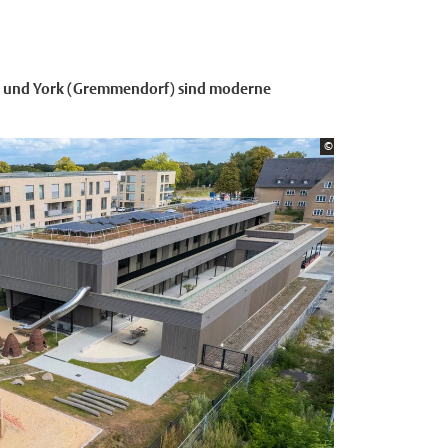
k) und York (Gremmendorf) sind moderne
Bildrechte:
©
Stadt Münster / Münste