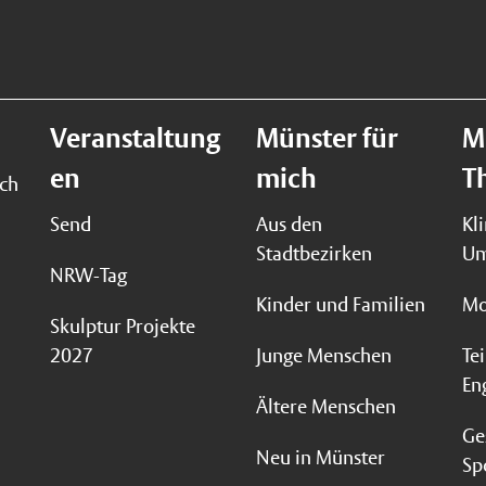
Veranstaltung
Münster für
M
en
mich
T
ich
Send
Aus den
Kl
Stadtbezirken
Um
NRW-Tag
Kinder und Familien
Mo
Skulptur Projekte
2027
Junge Menschen
Te
En
Ältere Menschen
Ge
Neu in Münster
Sp