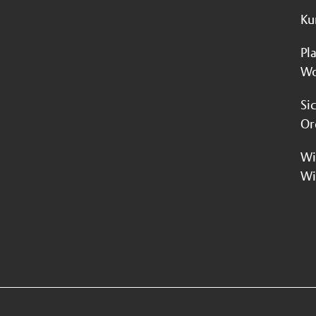
Ku
Pl
Wo
Si
Or
Wi
Wi