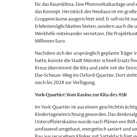
für das Raumklima. Eine Photovoltaikanlage und
das Konzept. Herzstück des Neubaus ist ein großer
Gruppenräume ausgerichtet sind. Er soll nicht nur
Erlebnismöglichkeiten bieten, sondern auch di
Werkhöfe miteinander vernetzen. Die Projektkost
Millionen Euro.
Nachdem sich der ursprünglich geplante Träger 
hatte, konnte die Stadt Münster schnell Ersatz f
Kreuz übernimmt die Kita und zieht mit der Ein
Else-Scheuer-Weg ins Oxford-Quartier. Dort steh
noch bis 2028 zur Verfügung.
York-Quartier: Vom Kasino zur Kita des ASB
Im York-Quartier ist aus einem geschichtsträch
Kindertageseinrichtung geworden. Das denkmal
Unteroffizierskasino wurde nach Plänen von Böll 
umfassend umgebaut, energetisch saniert und u
Bau aus recyceltem Klinker mit Satteldach fügt si