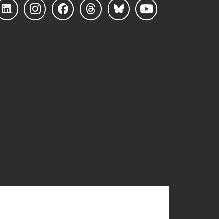
Linke
Instag
Faceb
Threa
Blues
YouTu
dIn
ram
ook
ds
ky
be