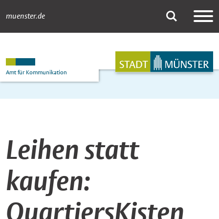
muenster.de
Newsdetail
Suche
Hauptnavigation
Inhalt
Amt für Kommunikation
Leihen statt
kaufen:
QuartiersKisten