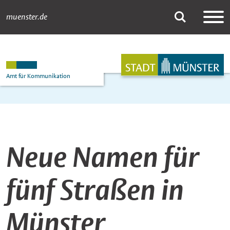
muenster.de
Newsdetail
Suche
Hauptnavigation
Inhalt
Amt für Kommunikation
Neue Namen für
fünf Straßen in
Münster