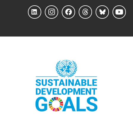
Linke
Instag
Faceb
Threa
Blues
YouTu
dIn
ram
ook
ds
ky
be