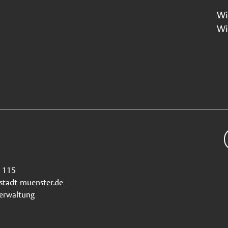
Wi
Wi
115
stadt-muenster.de
verwaltung