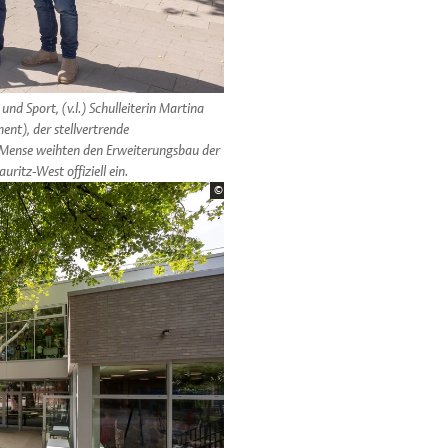
und Sport, (v.l.) Schulleiterin Martina
t), der stellvertrende
 Mense weihten den Erweiterungsbau der
itz-West offiziell ein.
Bildrechte:
©
Stadt Münster/MünsterView
×