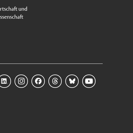
rtschaft und
ssenschaft
Linke
Instag
Faceb
Threa
Blues
YouTu
dIn
ram
ook
ds
ky
be