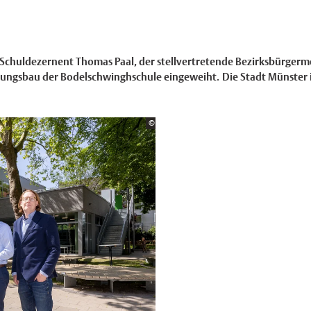
Schuldezernent Thomas Paal, der stellvertretende Bezirksbürgerm
rungsbau der Bodelschwinghschule eingeweiht. Die Stadt Münster in
Bildrechte:
©
Stadt Münster/MünsterView
×