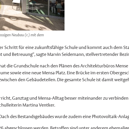
ossigen Neubau (r.) mit dem
tiger Schritt für eine zukunftsfähige Schule und kommt auch dem S
t und Betreuung“, sagte Marvin Seidemann, stellvertretender Bezi
at die Grundschule nach den Plänen des Architekturbüros Mense 
äume sowie eine neue Mensa Platz. Eine Brücke im ersten Oberges
ischen den Gebäudeteilen. Die gesamte Schule ist damit weitgehe
rricht, Ganztag und Mensa-Alltag besser miteinander zu verbinde
chulleiterin Martina Ventker.
Dach des Bestandsgebäudes wurde zudem eine Photovoltaik-Anlage 
6 abgeschlossen werden. Betroffen sind unter anderem ehemalige