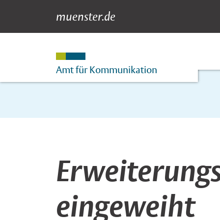
muenster.de
Newsdetail
Suche
Hauptnavigation
Inhalt
Amt für Kommunikation
Erweiterung
eingeweiht