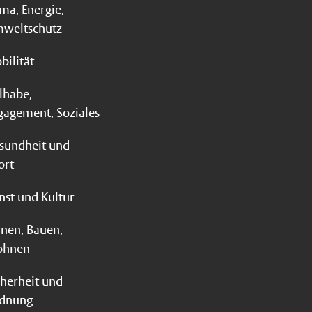
ima, Energie,
weltschutz
bilität
ilhabe,
gagement, Soziales
sundheit und
ort
nst und Kultur
anen, Bauen,
hnen
cherheit und
dnung