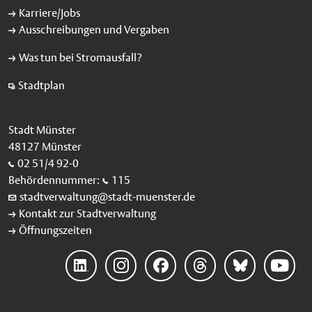
Karriere/Jobs
Ausschreibungen und Vergaben
Was tun bei Stromausfall?
Stadtplan
Stadt Münster
48127 Münster
02 51/4 92-0
Behördennummer:
115
stadtverwaltung@stadt-muenster.de
Kontakt zur Stadtverwaltung
Öffnungszeiten
Linke
Instag
Faceb
Threa
Blues
YouTu
dIn
ram
ook
ds
ky
be