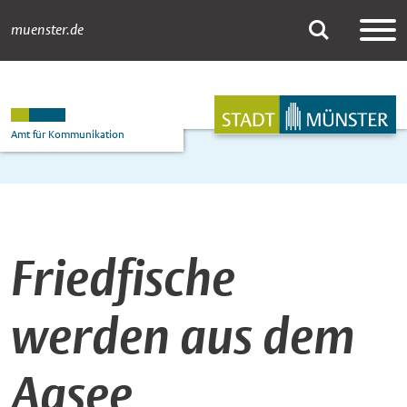
muenster.de
Newsdetail
Suche
Hauptnavigation
Inhalt
Amt für Kommunikation
Friedfische
werden aus dem
Aasee