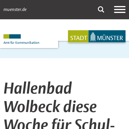
muenster.de
Newsdetail
Suche
Hauptnavigation
Inhalt
Amt für Kommunikation
Hallenbad
Wolbeck diese
Woche für Schul-