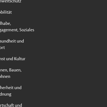
weltschutz
bilität
ilhabe,
gagement, Soziales
sundheit und
ort
nst und Kultur
anen, Bauen,
hnen
cherheit und
dnung
rtschaft und