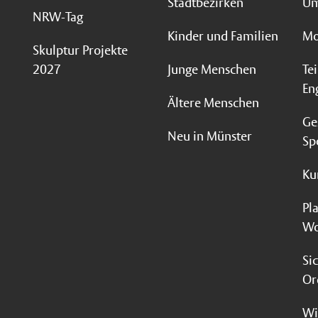
Stadtbezirken
Um
NRW-Tag
Kinder und Familien
Mo
Skulptur Projekte
2027
Junge Menschen
Te
En
Ältere Menschen
Ge
Neu in Münster
Sp
Ku
Pl
Wo
Si
Or
Wi