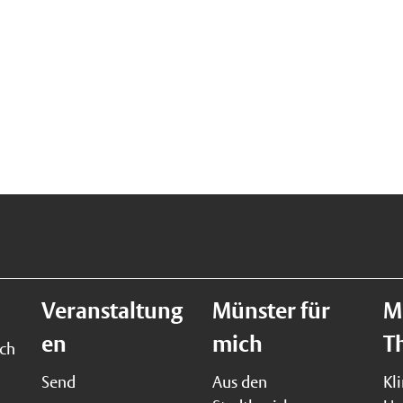
Veranstaltung
Münster für
M
en
mich
T
ich
Send
Aus den
Kl