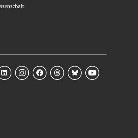
ssenschaft
Linke
Instag
Faceb
Threa
Blues
YouTu
dIn
ram
ook
ds
ky
be