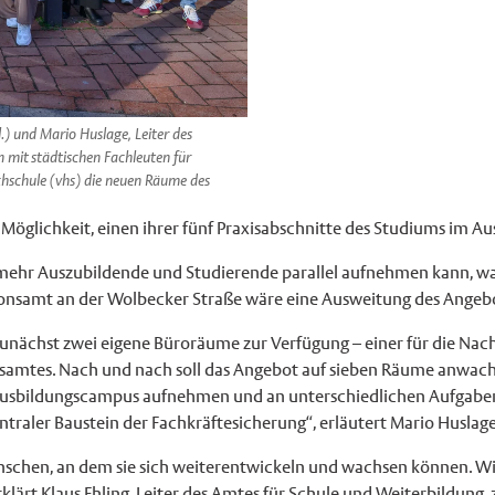
l.) und Mario Huslage, Leiter des
 mit städtischen Fachleuten für
chschule (vhs) die neuen Räume des
öglichkeit, einen ihrer fünf Praxisabschnitte des Studiums im A
hr Auszubildende und Studierende parallel aufnehmen kann, war
onsamt an der Wolbecker Straße wäre eine Ausweitung des Angebo
nächst zwei eigene Büroräume zur Verfügung – einer für die Nach
nsamtes. Nach und nach soll das Angebot auf sieben Räume anwac
Ausbildungscampus aufnehmen und an unterschiedlichen Aufgaben u
ntraler Baustein der Fachkräftesicherung“, erläutert Mario Huslage
schen, an dem sie sich weiterentwickeln und wachsen können. Wir f
lärt Klaus Ehling, Leiter des Amtes für Schule und Weiterbildung, 