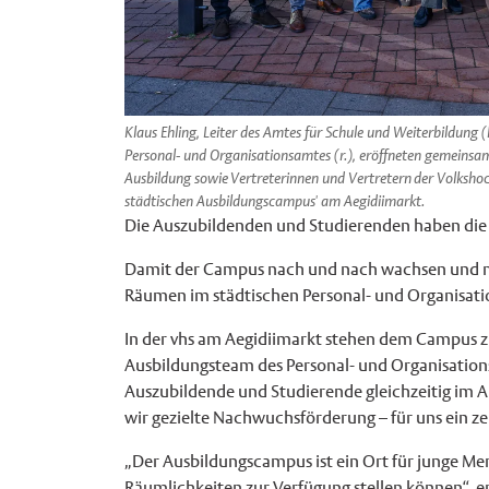
Klaus Ehling, Leiter des Amtes für Schule und Weiterbildung (
Personal- und Organisationsamtes (r.), eröffneten gemeinsam
Ausbildung sowie Vertreterinnen und Vertretern der Volksho
städtischen Ausbildungscampus' am Aegidiimarkt.
Die Auszubildenden und Studierenden haben die M
Damit der Campus nach und nach wachsen und me
Räumen im städtischen Personal- und Organisati
In der vhs am Aegidiimarkt stehen dem Campus zu
Ausbildungsteam des Personal- und Organisatio
Auszubildende und Studierende gleichzeitig im 
wir gezielte Nachwuchsförderung – für uns ein ze
„Der Ausbildungscampus ist ein Ort für junge Men
Räumlichkeiten zur Verfügung stellen können“, erk