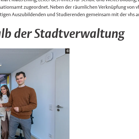
sationsamt zugeordnet. Neben der räumlichen Verknüpfung von vh
ünftigen Auszubildenden und Studierenden gemeinsam mit der vhs a
lb der Stadtverwaltung
Bildrechte:
©
Stadt Münster/Michael Möller
×