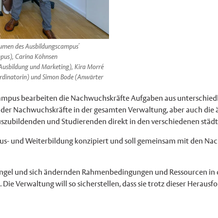
äumen des Ausbildungscampus´
mpus), Carina Köhnsen
 Ausbildung und Marketing), Kira Morré
ordinatorin) und Simon Bode (Anwärter
campus bearbeiten die Nachwuchskräfte Aufgaben aus unterschied
ng der Nachwuchskräfte in der gesamten Verwaltung, aber auch di
Auszubildenden und Studierenden direkt in den verschiedenen städt
 Aus- und Weiterbildung konzipiert und soll gemeinsam mit den N
angel und sich ändernden Rahmenbedingungen und Ressourcen in d
 Die Verwaltung will so sicherstellen, dass sie trotz dieser Herau