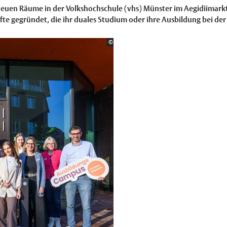
neuen Räume in der Volkshochschule (vhs) Münster im Aegidiimark
e gegründet, die ihr duales Studium oder ihre Ausbildung bei de
Bildrechte:
©
Stadt Münster/Michael Möller.
×