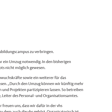
usbildungscampus zu verbringen.
 ein Umzug notwendig. In den bisherigen
ts nicht möglich gewesen.
wuchskräfte sowie ein weiterer für das
hsen. „Durch den Umzug können wir künftig mehr
nd Projekten partizipieren lassen. So betreiben
, Leiter des Personal- und Organisationsamtes.
reuen uns, dass wir dafür in der vhs
zu dem auch die vhs gehört. Organisatorisch ist