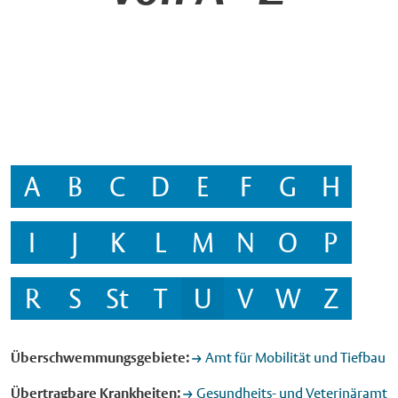
A
B
C
D
E
F
G
H
I
J
K
L
M
N
O
P
R
S
St
T
U
V
W
Z
Überschwemmungsgebiete:
Amt für Mobilität und Tiefbau
Übertragbare Krankheiten:
Gesundheits- und Veterinäramt