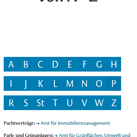
A
B
C
D
E
F
G
H
I
J
K
L
M
N
O
P
R
S
St
T
U
V
W
Z
Pachtverträge:
Amt für Immobilienmanagement
Park- und Grünanlagen:
Amt für Grünflächen, Umwelt und